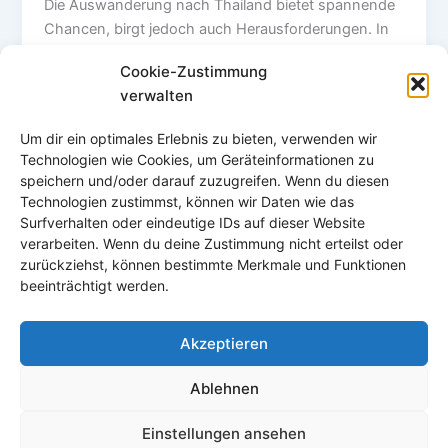
Die Auswanderung nach Thailand bietet spannende
Chancen, birgt jedoch auch Herausforderungen. In
unserem Artikel findest du weitere detaillierte
Cookie-Zustimmung
Informationen, Tipps und Erfolgsgeschichten von
verwalten
Menschen, die den Schritt bereits gewagt haben.
Starte deine Auswanderung gut vorbereitet und
Um dir ein optimales Erlebnis zu bieten, verwenden wir
mache dir die vielen Vorzüge des Lebens in Thailand
Technologien wie Cookies, um Geräteinformationen zu
zunutze.”
speichern und/oder darauf zuzugreifen. Wenn du diesen
Technologien zustimmst, können wir Daten wie das
Surfverhalten oder eindeutige IDs auf dieser Website
verarbeiten. Wenn du deine Zustimmung nicht erteilst oder
zurückziehst, können bestimmte Merkmale und Funktionen
beeinträchtigt werden.
Akzeptieren
Ablehnen
Einstellungen ansehen