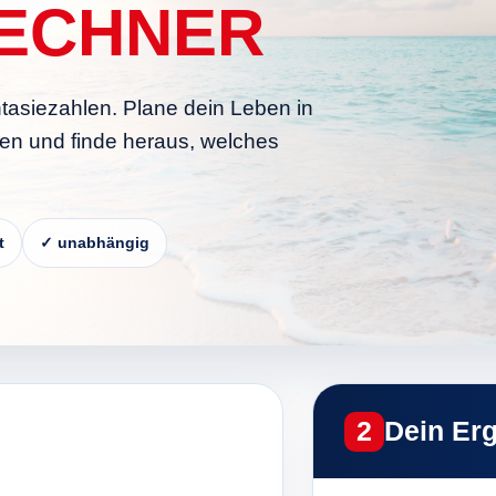
ECHNER
ntasiezahlen. Plane dein Leben in
en und finde heraus, welches
t
✓ unabhängig
2
Dein Er