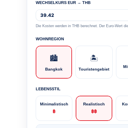
WECHSELKURS EUR → THB
Die Kosten werden in THB berechnet. Der Euro-Wert dien
WOHNREGION
🏙️
🏝️
Mi
Bangkok
Touristengebiet
LEBENSSTIL
Minimalistisch
Realistisch
Ko
฿
฿฿