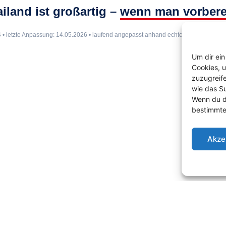
iland ist großartig –
wenn man vorbereit
4 • letzte Anpassung: 14.05.2026 • laufend angepasst anhand echter Erfahrungsw
Um dir ein
Cookies, 
zuzugreif
wie das Su
Wenn du d
bestimmte
Akze
Datenschutz
|
Cookie-Richtlinie
|
AGB
|
Widerruf
|
Haftung
|
Lizenzbeding