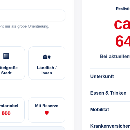
Realist
ca
t nur als grobe Orientierung.
6
🏢
🏡
Bei aktuelle
ttelgroße
Ländlich /
Stadt
Isaan
Unterkunft
Essen & Trinken
mfortabel
Mit Reserve
Mobilität
฿฿฿
🛡️
Krankenversiche