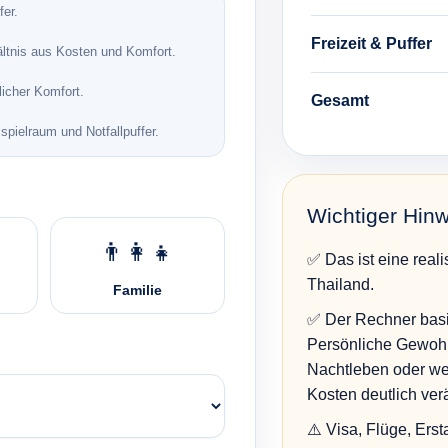
fer.
Freizeit & Puffer
ltnis aus Kosten und Komfort.
licher Komfort.
Gesamt
pielraum und Notfallpuffer.
Wichtiger Hin
👨‍👩‍👧
✅ Das ist eine reali
Thailand.
Familie
✅ Der Rechner basi
Persönliche Gewohn
Nachtleben oder wes
Kosten deutlich ver
⚠️ Visa, Flüge, Ers