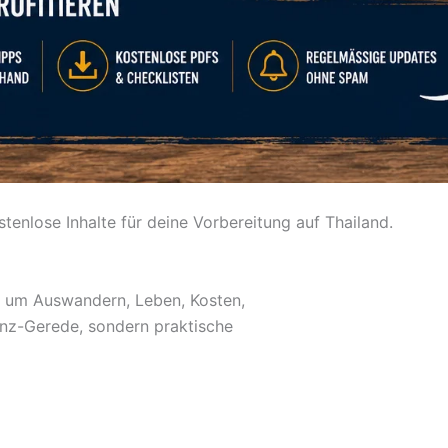
tenlose Inhalte für deine Vorbereitung auf Thailand.
nd um Auswandern, Leben, Kosten,
anz-Gerede, sondern praktische