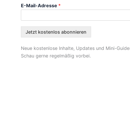
E
E-Mail-Adresse
*
-
M
a
i
l
Jetzt kostenlos abonnieren
-
A
Neue kostenlose Inhalte, Updates und Mini-Guid
d
r
Schau gerne regelmäßig vorbei.
e
s
s
e