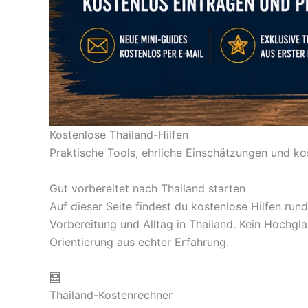
Kostenlose Thailand-Hilfen
Praktische Tools, ehrliche Einschätzungen und kos
Gut vorbereitet nach Thailand starten
Auf dieser Seite findest du kostenlose Hilfen ru
Vorbereitung und Alltag in Thailand. Kein Hochgl
Orientierung aus echter Erfahrung.
🧮
Thailand-Kostenrechner