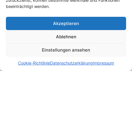
zurückziehst, können bestimmte Merkmale und Funktionen
beeinträchtigt werden.
Akzeptieren
Ablehnen
Einstellungen ansehen
Cookie-Richtlinie
Datenschutzerklärung
Impressum
Impressum
|
Datenschutz
|
Cookie-Richtlinie
|
AGB
|
Widerruf
|
Haftung
|
Lizenzbedingungen
|
Kontakt
© 2026 Thailand-Auswanderer.de | Präsentiert von
Uwe Klemm
| Alle
Rechte vorbehalten.
Ehrliche Erfahrungen. Praktische Orientierung. Seit 2015 in Thailand.