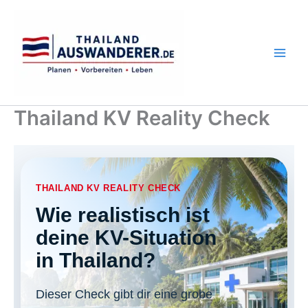
Zum
Inhalt
springen
Thailand KV Reality Check
THAILAND KV REALITY CHECK
Wie realistisch ist
deine KV-Situation
in Thailand?
Dieser Check gibt dir eine grobe