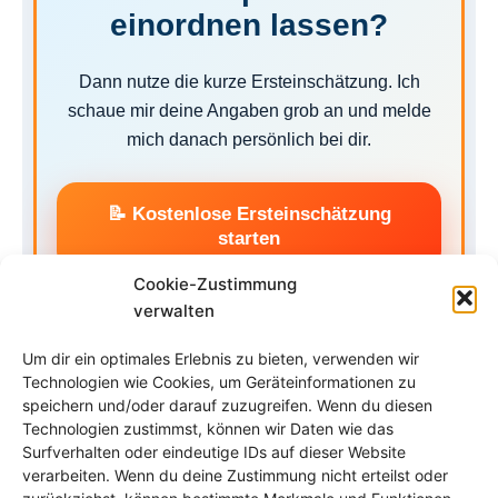
einordnen lassen?
Dann nutze die kurze Ersteinschätzung. Ich
schaue mir deine Angaben grob an und melde
mich danach persönlich bei dir.
📝 Kostenlose Ersteinschätzung
starten
Cookie-Zustimmung
Ohne Paket ist eine kurze Einschätzung per Text oder
verwalten
Voice möglich. Für tiefergehende Themen oder
längere Gespräche ist später ein passendes Zeitpaket
Um dir ein optimales Erlebnis zu bieten, verwenden wir
sinnvoll.
Technologien wie Cookies, um Geräteinformationen zu
speichern und/oder darauf zuzugreifen. Wenn du diesen
Technologien zustimmst, können wir Daten wie das
Surfverhalten oder eindeutige IDs auf dieser Website
verarbeiten. Wenn du deine Zustimmung nicht erteilst oder