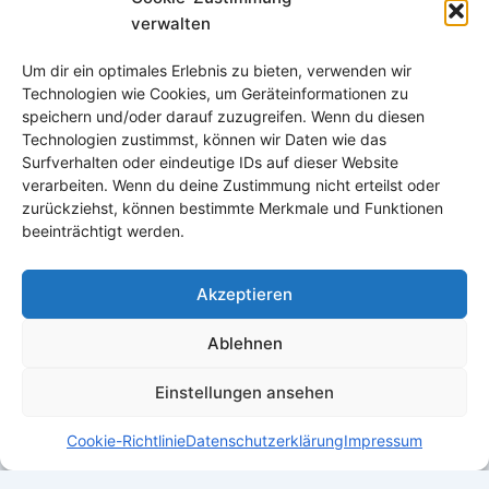
Besonders aber Rentner und Frühpensionäre wollen
verwalten
einfach mehr Kaufkraft für ihre Rente haben und dabei
liegen besonders asiatische Länder wie Thailand stark im
Um dir ein optimales Erlebnis zu bieten, verwenden wir
Trend.
Weiterlesen >>>
Technologien wie Cookies, um Geräteinformationen zu
speichern und/oder darauf zuzugreifen. Wenn du diesen
Technologien zustimmst, können wir Daten wie das
Surfverhalten oder eindeutige IDs auf dieser Website
ZURÜCK
WEITER
verarbeiten. Wenn du deine Zustimmung nicht erteilst oder
zurückziehst, können bestimmte Merkmale und Funktionen
beeinträchtigt werden.
Akzeptieren
Ablehnen
Einstellungen ansehen
Cookie-Richtlinie
Datenschutzerklärung
Impressum