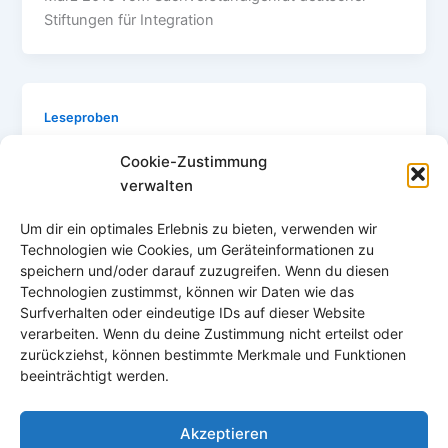
Stiftungen für Integration
Leseproben
Seite 1
Cookie-Zustimmung
sysadmin
/
30. Januar 2019
verwalten
Auswandern – Der Mut zur Veränderung Immer
Um dir ein optimales Erlebnis zu bieten, verwenden wir
mehr Menschen aus Europa überlegen aufgrund der
Technologien wie Cookies, um Geräteinformationen zu
dortigen Entwicklung, nach Thailand oder andere
speichern und/oder darauf zuzugreifen. Wenn du diesen
Technologien zustimmst, können wir Daten wie das
Surfverhalten oder eindeutige IDs auf dieser Website
verarbeiten. Wenn du deine Zustimmung nicht erteilst oder
zurückziehst, können bestimmte Merkmale und Funktionen
beeinträchtigt werden.
Akzeptieren