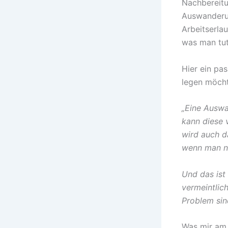
Nachbereitu
Auswanderun
Arbeitserla
was man tut
Hier ein pa
legen möcht
„Eine Auswa
kann diese v
wird auch d
wenn man ni
Und das ist 
vermeintlic
Problem sin
Was mir am 