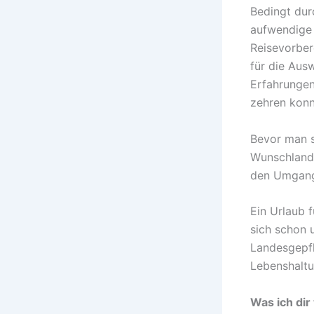
Bedingt dur
aufwendige 
Reisevorber
für die Aus
Erfahrungen
zehren konn
Bevor man s
Wunschland 
den Umgang
Ein Urlaub f
sich schon 
Landesgepfl
Lebenshaltu
Was ich di