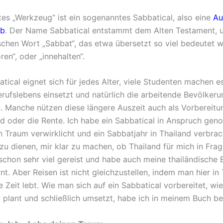
tes „Werkzeug“ ist ein sogenanntes Sabbatical, also eine
Au
ob
. Der Name Sabbatical entstammt dem Alten Testament, u
chen Wort „Sabbat“, das etwa übersetzt so viel bedeutet wi
en“, oder „innehalten“.
tical eignet sich für jedes Alter, viele Studenten machen e
rufslebens einsetzt und natürlich die arbeitende Bevölkerun
n. Manche nützen diese längere Auszeit auch als Vorbereitu
d oder die Rente. Ich habe ein Sabbatical in Anspruch ge
 Traum verwirklicht und ein Sabbatjahr in Thailand verbrach
zu dienen, mir klar zu machen, ob Thailand für mich in Fra
 schon sehr viel gereist und habe auch meine thailändische 
t. Aber Reisen ist nicht gleichzustellen, indem man hier in 
 Zeit lebt. Wie man sich auf ein Sabbatical vorbereitet, wi
ig plant und schließlich umsetzt, habe ich in meinem Buch b