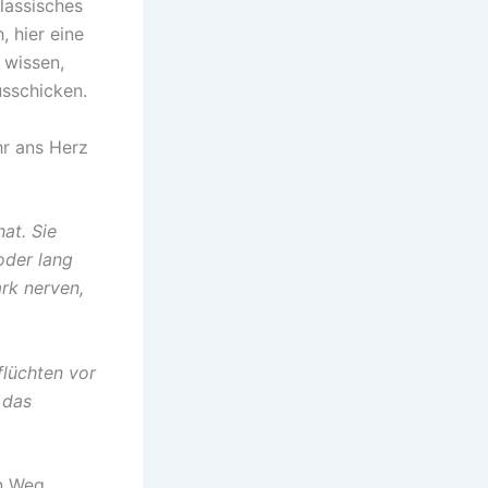
lassisches
, hier eine
 wissen,
usschicken.
hr ans Herz
at. Sie
oder lang
ark nerven,
flüchten vor
 das
en Weg