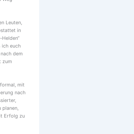
en Leuten,
stattet in
s-Helden“
 ich euch
p nach dem
it zum
formal, mit
derung nach
sierter,
u planen,
t Erfolg zu