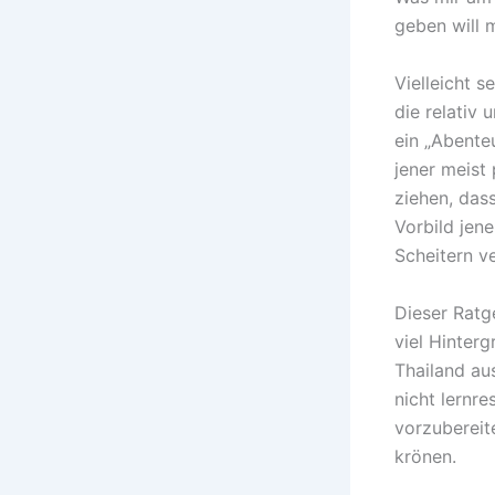
geben will m
Vielleicht 
die relativ
ein „Abente
jener meist
ziehen, das
Vorbild jene
Scheitern ve
Dieser Ratg
viel Hinte
Thailand aus
nicht lernr
vorzubereit
krönen.