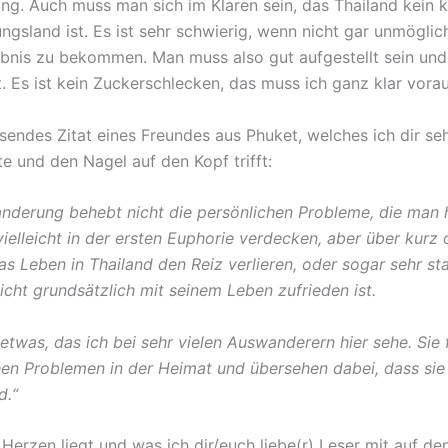
ng. Auch muss man sich im Klaren sein, das Thailand kein k
gsland ist. Es ist sehr schwierig, wenn nicht gar unmöglich
ubnis zu bekommen. Man muss also gut aufgestellt sein und
. Es ist kein Zuckerschlecken, das muss ich ganz klar vora
ssendes Zitat eines Freundes aus Phuket, welches ich dir se
e und den Nagel auf den Kopf trifft:
nderung behebt nicht die persönlichen Probleme, die man h
ielleicht in der ersten Euphorie verdecken, aber über kurz 
as Leben in Thailand den Reiz verlieren, oder sogar sehr st
cht grundsätzlich mit seinem Leben zufrieden ist.
etwas, das ich bei sehr vielen Auswanderern hier sehe. Sie 
hen Problemen in der Heimat und übersehen dabei, dass sie
d.“
Herzen liegt und was ich dir/euch liebe(r) Leser mit auf d