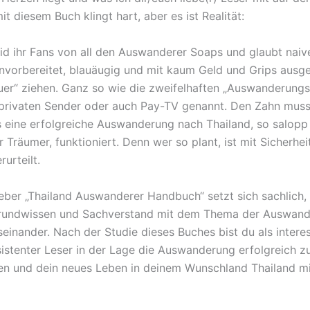
it diesem Buch klingt hart, aber es ist Realität:
seid ihr Fans von all den Auswanderer Soaps und glaubt naiv
 unvorbereitet, blauäugig und mit kaum Geld und Grips ausge
uer“ ziehen. Ganz so wie die zweifelhaften „Auswanderung
 privaten Sender oder auch Pay-TV genannt. Den Zahn muss
s eine erfolgreiche Auswanderung nach Thailand, so salop
r Träumer, funktioniert. Denn wer so plant, ist mit Sicherhe
rurteilt.
eber „Thailand Auswanderer Handbuch“ setzt sich sachlich, 
rgrundwissen und Sachverstand mit dem Thema der Auswan
einander. Nach der Studie dieses Buches bist du als interes
esistenter Leser in der Lage die Auswanderung erfolgreich z
en und dein neues Leben in deinem Wunschland Thailand mi