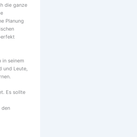
ch die ganze
ie
ne Planung
ischen
perfekt
h in seinem
d und Leute,
rnen.
t. Es sollte
t den