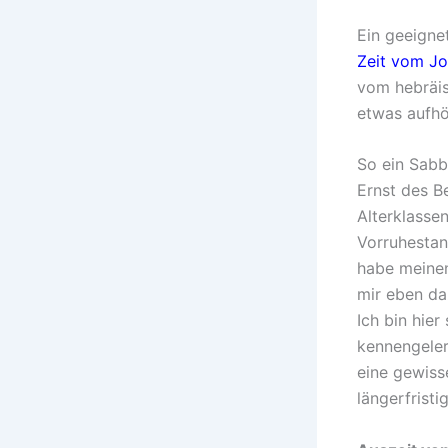
Ein geeigne
Zeit vom J
vom hebräis
etwas aufhör
So ein Sabba
Ernst des Be
Alterklasse
Vorruhestan
habe meinen
mir eben da
Ich bin hier
kennengelern
eine gewisse
längerfrist