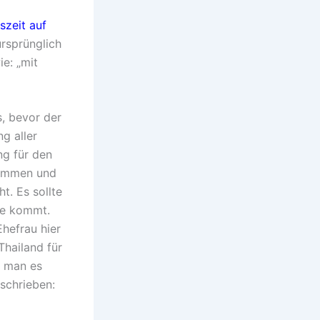
szeit auf
rsprünglich
e: „mit
s, bevor der
g aller
ng für den
nommen und
t. Es sollte
ge kommt.
Ehefrau hier
Thailand für
e man es
eschrieben: