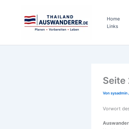
Zum
Inhalt
springen
Home
Links
Seite
Von
sysadmin
Vorwort de
Auswandern 