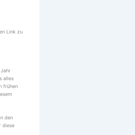
en Link zu
 Jahr
 alles
n frühen
diesem
in den
r diese