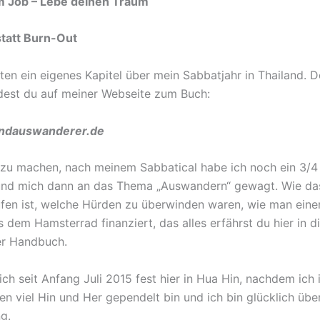
m Job – Lebe deinen Traum
statt Burn-Out
ten ein eigenes Kapitel über mein Sabbatjahr in Thailand. D
est du auf meiner Webseite zum Buch:
andauswanderer.de
zu machen, nach meinem Sabbatical habe ich noch ein 3/4
und mich dann an das Thema „Auswandern“ gewagt. Wie das
fen ist, welche Hürden zu überwinden waren, wie man eine
s dem Hamsterrad finanziert, das alles erfährst du hier in 
r Handbuch.
ch seit Anfang Juli 2015 fest hier in Hua Hin, nachdem ich 
en viel Hin und Her gependelt bin und ich bin glücklich übe
g.