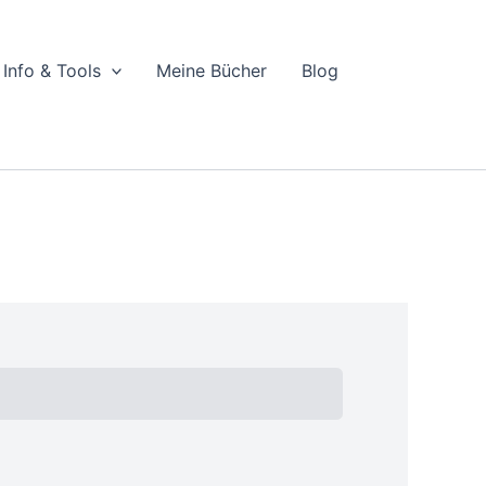
Info & Tools
Meine Bücher
Blog
tallments
Initial Payment
Total
Total Due
ensumme
Testversion
Offener Betrag