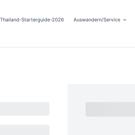
Thailand-Starterguide-2026
Auswandern/Service
Subtotal
Total Ins
Today
Zwisch