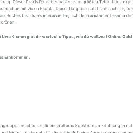
eitung. Dieser Praxis Ratgeber basiert zum größten Teil auf den eig
rächen mit vielen Expats. Dieser Ratgeber setzt sich sachlich, for
 Buches bist du als interessierter, nicht lernresistenter Leser in d
 krönen.
i Uwe Klemm gibt dir wertvolle Tipps, wie du weltweit Online Gel
ives Einkommen.
ngruppen möchte ich dir ein größeres Spektrum an Erfahrungen mit
e und Hintergründe gehabt, die schließlich eine Auswanderung herbei