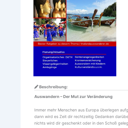
Beschreibung:
Auswandern – Der Mut zur Veränderung
Immer mehr Menschen aus Europa überlegen aufgr
dann wird es Zeit dir rechtzeitig Gedanken darüb
nichts wird dir geschenkt oder in den Schoß gele