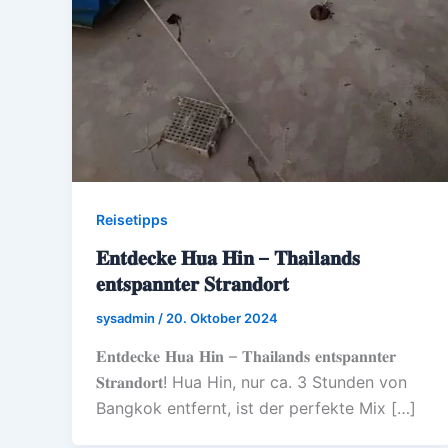
Reisetipps
𝐄𝐧𝐭𝐝𝐞𝐜𝐤𝐞 𝐇𝐮𝐚 𝐇𝐢𝐧 – 𝐓𝐡𝐚𝐢𝐥𝐚𝐧𝐝𝐬
𝐞𝐧𝐭𝐬𝐩𝐚𝐧𝐧𝐭𝐞𝐫 𝐒𝐭𝐫𝐚𝐧𝐝𝐨𝐫𝐭
sysadmin
/
20. Oktober 2024
𝐄𝐧𝐭𝐝𝐞𝐜𝐤𝐞 𝐇𝐮𝐚 𝐇𝐢𝐧 – 𝐓𝐡𝐚𝐢𝐥𝐚𝐧𝐝𝐬 𝐞𝐧𝐭𝐬𝐩𝐚𝐧𝐧𝐭𝐞𝐫
𝐒𝐭𝐫𝐚𝐧𝐝𝐨𝐫𝐭! Hua Hin, nur ca. 3 Stunden von
Bangkok entfernt, ist der perfekte Mix […]