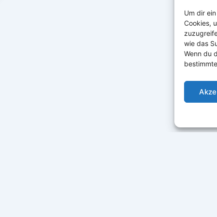
Um dir ein
Cookies, 
zuzugreif
wie das Su
Wenn du d
bestimmte
Akze
Datenschutz
|
Cookie-Richtlinie
|
AGB
|
Widerruf
|
Haftung
|
Lizenzbeding
hailand-Auswanderer.de | Präsentiert von
Uwe Klemm
| Alle Rechte vo
Ehrliche Erfahrungen. Praktische Orientierung. Seit 2015 in Thailand.