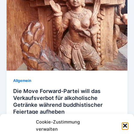
Allgemein
Die Move Forward-Partei will das
Verkaufsverbot für alkoholische
Getränke während buddhistischer
Feiertage aufheben
Uwe Klemm
/
9. Juni 2023
Cookie-Zustimmung
verwalten
Die Move Forward Party (MFP) setzt sich dafür ein,