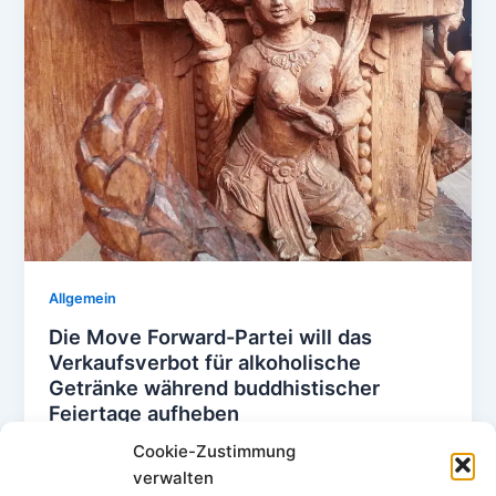
Allgemein
Die Move Forward-Partei will das
Verkaufsverbot für alkoholische
Getränke während buddhistischer
Feiertage aufheben
Uwe Klemm
/
9. Juni 2023
Cookie-Zustimmung
verwalten
Die Move Forward Party (MFP) setzt sich dafür ein,